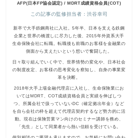
AFP(日本FP協会認定) / MDRT成績資格会員(COT)
この記事の監修担当者：渋谷幸司
新卒で大手鉄鋼商社に入社。5年半、日本を支える鉄鋼
企業と世界の橋渡しに尽力した後、2015年外資系大手
生命保険会社に転職。転職後も前職のお客様を金融業の
側面から支えたいという想いで奮闘した。
日々取り組んでいく中で、世界情勢の変化や、日本社会
の制度改定、お客様の思考変化を察知し、自身の事業変
革を決断。
2018年大手上場金融代理店に入社し、生命保険業にお
いてはMDRT、COT成績資格会員と実績を伸ばしつ
つ、所属会社で扱っていないDC（確定拠出年金）など
を自ら会社の枠を超えて代理店契約するなど勢力的に活
動。現在は保険営業マン向けのセミナー講師を務め、
「先生」として同業者から熱い信頼を受けている。
個別相談のご要望も承りますので、お気軽にお問い合わ