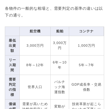
各物件の一般的な相場と、需要判定の基準の違いは以
下の通り。
航空機
船舶
コンテナ
最低
3,000万
出資
3,000万円
1,000万円
円
額
リー
6年～10
ス期
8年～12年
5年～7年
年
間
需要
バルチ
判定
GDP成長率・交易
世界人口
ック海
の指
係数
運指数
標
価値
需要が高いため
技術革新が起こら
変動が
の変
比較的安定して
ないため下落しに