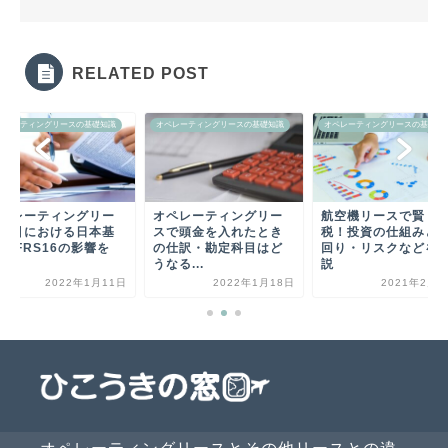
RELATED POST
ペレーティングリースの基礎知識
オペレーティングリースの基礎知識
オペレーティングリースの基礎知
ペレーティングリー
オペレーティングリー
航空機リースで賢く
取引における日本基
スで頭金を入れたとき
税！投資の仕組みと
とIFRS16の影響を
の仕訳・勘定科目はど
回り・リスクなどを
..
うなる...
説
2022年1月11日
2022年1月18日
2021年2月1