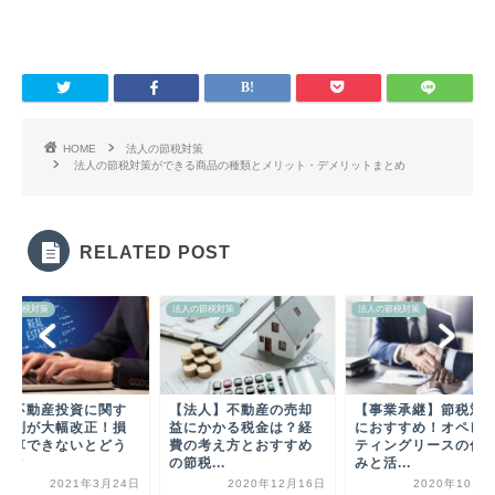
HOME
法人の節税対策
法人の節税対策ができる商品の種類とメリット・デメリットまとめ
RELATED POST
人の節税対策
法人の節税対策
法人の節税対策
外不動産投資に関す
【法人】不動産の売却
【事業承継】節税対
税制が大幅改正！損
益にかかる税金は？経
におすすめ！オペレ
通算できないとどう
費の考え方とおすすめ
ティングリースの仕
る？
の節税...
みと活...
2021年3月24日
2020年12月16日
2020年10月1