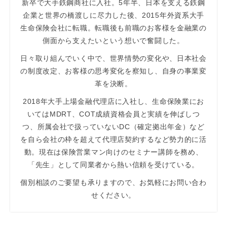
新卒で大手鉄鋼商社に入社。5年半、日本を支える鉄鋼
企業と世界の橋渡しに尽力した後、2015年外資系大手
生命保険会社に転職。転職後も前職のお客様を金融業の
側面から支えたいという想いで奮闘した。
日々取り組んでいく中で、世界情勢の変化や、日本社会
の制度改定、お客様の思考変化を察知し、自身の事業変
革を決断。
2018年大手上場金融代理店に入社し、生命保険業にお
いてはMDRT、COT成績資格会員と実績を伸ばしつ
つ、所属会社で扱っていないDC（確定拠出年金）など
を自ら会社の枠を超えて代理店契約するなど勢力的に活
動。現在は保険営業マン向けのセミナー講師を務め、
「先生」として同業者から熱い信頼を受けている。
個別相談のご要望も承りますので、お気軽にお問い合わ
せください。