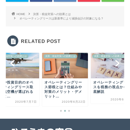
HOME
決算・税金対策への効果とは
オペレーティングリースは新基準により減損会計の対象になる？
RELATED POST
算・税金対策への効果とは
決算・税金対策への効果とは
決算・税金対策への効果とは
税や投資目的のオペ
オペレーティングリー
オペレーティングリ
ーティングリース取
ス節税とは？仕組みや
スを税務の視点から
で航空機が選ばれる
対策のメリット・デメ
底解説
由と...
リット...
2020年6月2
2020年7月7日
2020年6月22日