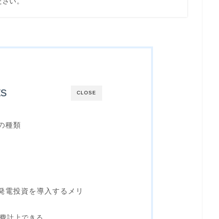
ださい。
ts
CLOSE
の種類
発電投資を導入するメリ
費計上できる