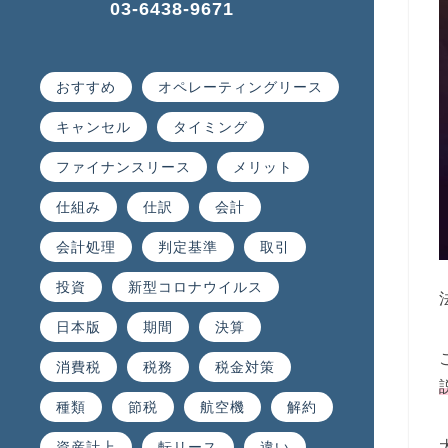
03-6438-9671
おすすめ
オペレーティングリース
キャンセル
タイミング
ファイナンスリース
メリット
仕組み
仕訳
会計
会計処理
判定基準
取引
投資
新型コロナウイルス
日本版
期間
決算
消費税
税務
税金対策
種類
節税
航空機
解約
資産計上
転リース
違い